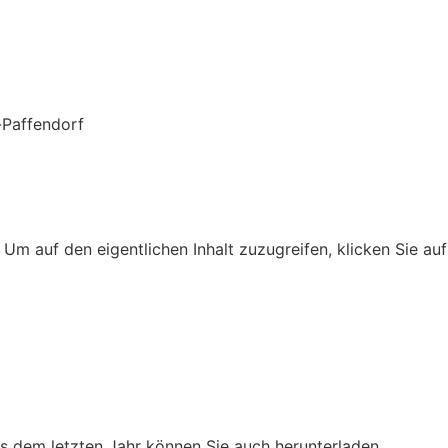
-Paffendorf
. Um auf den eigentlichen Inhalt zuzugreifen, klicken Sie au
aus dem letzten Jahr können Sie auch herunterladen.