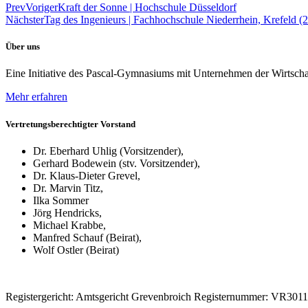
Prev
Voriger
Kraft der Sonne | Hochschule Düsseldorf
Nächster
Tag des Ingenieurs | Fachhochschule Niederrhein, Krefeld (
Über uns
Eine Initiative des Pascal-Gymnasiums mit Unternehmen der Wirtsch
Mehr erfahren
Vertretungsberechtigter Vorstand
Dr. Eberhard Uhlig (Vorsitzender),
Gerhard Bodewein (stv. Vorsitzender),
Dr. Klaus-Dieter Grevel,
Dr. Marvin Titz,
Ilka Sommer
Jörg Hendricks,
Michael Krabbe,
Manfred Schauf (Beirat),
Wolf Ostler (Beirat)
Registergericht: Amtsgericht Grevenbroich Registernummer: VR3011